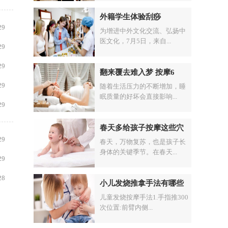
外籍学生体验刮痧
29
为增进中外文化交流、弘扬中
医文化，7月5日，来自...
29
29
翻来覆去难入梦 按摩6
29
随着生活压力的不断增加，睡
眠质量的好坏会直接影响...
29
春天多给孩子按摩这些穴
29
春天，万物复苏，也是孩子长
身体的关键季节。在春天...
29
28
小儿发烧推拿手法有哪些
儿童发烧按摩手法1.手指推300
次位置:前臂内侧...