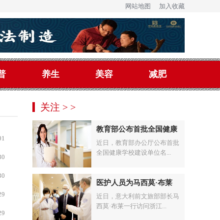
网站地图
加入收藏
普
养生
美容
减肥
关注 > >
教育部公布首批全国健康
01
近日，教育部办公厅公布首批
全国健康学校建设单位名...
30
30
医护人员为马西莫·布莱
29
近日，意大利前文旅部部长马
西莫·布莱一行访问浙江...
29