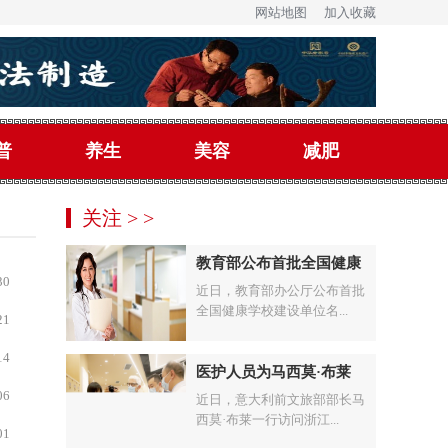
网站地图
加入收藏
普
养生
美容
减肥
关注 > >
教育部公布首批全国健康
30
近日，教育部办公厅公布首批
全国健康学校建设单位名...
21
14
医护人员为马西莫·布莱
06
近日，意大利前文旅部部长马
西莫·布莱一行访问浙江...
01