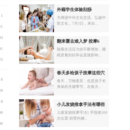
外籍学生体验刮痧
11
为增进中外文化交流、弘扬中
医文化，7月5日，来自...
21
03
翻来覆去难入梦 按摩6
01
随着生活压力的不断增加，睡
眠质量的好坏会直接影响...
25
春天多给孩子按摩这些穴
10
春天，万物复苏，也是孩子长
身体的关键季节。在春天...
20
18
小儿发烧推拿手法有哪些
30
儿童发烧按摩手法1.手指推300
次位置:前臂内侧...
30