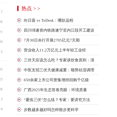
热点 > >
17
向日葵 vs ToDesk：哪款远程
29
四川绵遂资内铁路遂宁至内江段开工建设
21
7月30日央行开展2705亿元7天期
20
营业收入11.2万亿元上半年轻工业经
15
三伏天应该怎么吃？专家谈饮食原则：清
05
中医支招三伏天健康减重：顺势祛湿调理
25
650余家上市公司密集增持回购千亿级
28
广西2025年生态答卷亮眼：环境质量
13
“夏练三伏”怎么练？专家：要讲究方法
10
步数越多越好吗怎样散步更科学