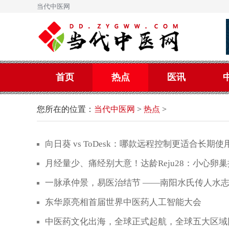
当代中医网
首页
热点
医讯
您所在的位置：
当代中医网
>
热点
>
向日葵 vs ToDesk：哪款远程控制更适合长期
月经量少、痛经别大意！达龄Reju28：小心卵
一脉承仲景，易医治结节 ——南阳水氏传人水
东华原亮相首届世界中医药人工智能大会
中医药文化出海，全球正式起航，全球五大区域